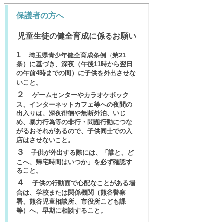
保護者の方へ
児童生徒の健全育成に係るお願い
1
埼玉県青少年健全育成条例（第
21
条）に基づき、深夜（午後
11
時から翌日
の午前
4
時ま
での間）に子供を外出させな
いこと。
２
ゲームセンターやカラオケボック
ス、インターネットカフェ等への夜間の
出入りは、深
夜徘徊や無断外泊、いじ
め、暴力行為等の非行・問題行動につな
がるおそれがあるので、子供同士での入
店はさせないこと。
３
子供が外出する際には、「誰と、ど
こへ、帰宅時間はいつか」を必ず確認す
ること。
４
子供の行動面で心配なことがある場
合は、学校または関係機関（熊谷警察
署、熊谷児童
相談所、市役所こども課
等）へ、早期に相談すること。