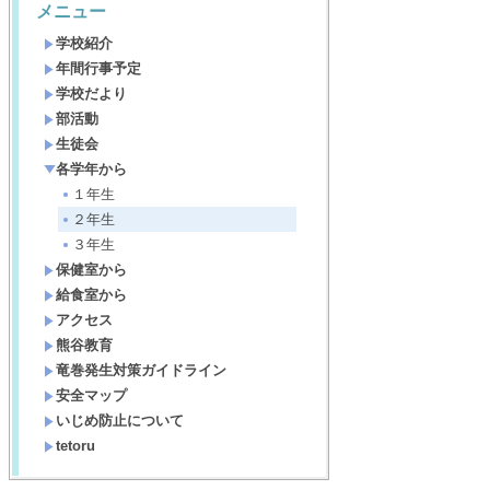
メニュー
学校紹介
年間行事予定
学校だより
部活動
生徒会
各学年から
１年生
２年生
３年生
保健室から
給食室から
アクセス
熊谷教育
竜巻発生対策ガイドライン
安全マップ
いじめ防止について
tetoru