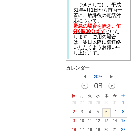
つきましては、平成
31
年
4
月
1
日から市内一
斉に、放課後の電話対
応について、
緊急の場合を除き、午
後
6
時
30
分まで
といた
します。ご用の場合
は、翌日以降に御連絡
いただくようお願い申
し上げます。
カレンダー
2026
08
日
月
火
水
木
金
土
26
27
28
29
30
31
1
2
3
4
5
6
7
8
9
10
11
12
14
15
13
16
17
18
19
20
21
22