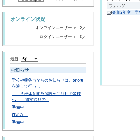
フォルダ
令和2年度 学
オンライン状況
オンラインユーザー
2人
ログインユーザー
0人
最新
お知らせ
学校や熊谷市からのお知らせは、tetoru
を通して行っ...
学校体育開放施設をご利用の皆様
へ 通常通りの...
準備中
件名なし
準備中