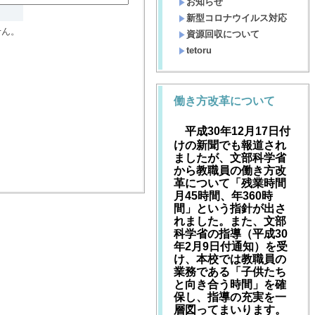
お知らせ
新型コロナウイルス対応
せん。
資源回収について
tetoru
働き方改革について
平成30年12月17
日付
けの新聞でも報道され
ましたが、文部科学省
から教職員の働き方改
革について「残業時間
月
45
時間、年
360
時
間」という指針が出さ
れました。また、文部
科学省の指導（平成
30
年
2
月
9
日付通知）を受
け、本校では教職員の
業務である「子供たち
と向き合う時間」を確
保し、指導の充実を一
層図ってまいります。